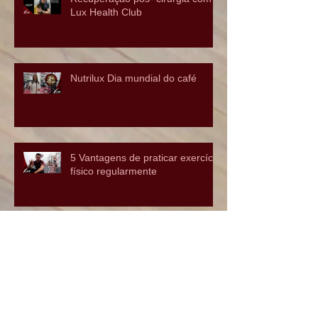
Recuperação pós- cirurgia com o
Lux Health Club
Nutrilux Dia mundial do café
5 Vantagens de praticar exercício
físico regularmente
Trufas de Cacau e Coco