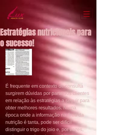
Estratégias nutricionais para
o sucesso!
É frequente em contexto de consulta 
surgirem dúvidas por parte dos clientes 
em relação às estratégias a seguir para 
obter melhores resultados. Numa 
época onde a informação na área da 
nutrição é tanta, pode ser difícil 
distinguir o trigo do joio e, por vezes, 