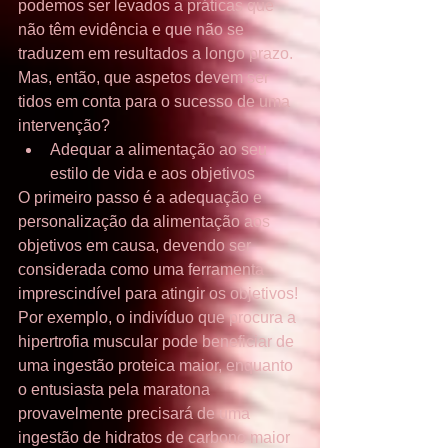
podemos ser levados a práticas que 
não têm evidência e que não se 
traduzem em resultados a longo prazo. 
Mas, então, que aspetos devem ser 
tidos em conta para o sucesso de uma 
intervenção? 
Adequar a alimentação ao seu 
estilo de vida e aos objetivos 
O primeiro passo é a adequação e 
personalização da alimentação aos 
objetivos em causa, devendo ser 
considerada como uma ferramenta 
imprescindível para atingir os objetivos! 
Por exemplo, o indivíduo que procura a 
hipertrofia muscular pode beneficiar de 
uma ingestão proteica maior, enquanto 
o entusiasta pela maratona 
provavelmente precisará de uma 
ingestão de hidratos de carbono maior 