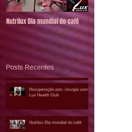
Nutrilux Dia mundial do café
5 Vantagens de 
exercício físico
Posts Recentes
Recuperação pós- cirurgia com o
Lux Health Club
Nutrilux Dia mundial do café