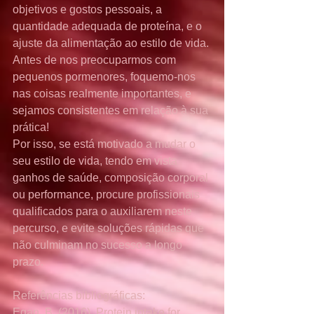
objetivos e gostos pessoais, a 
quantidade adequada de proteína, e o 
ajuste da alimentação ao estilo de vida. 
Antes de nos preocuparmos com 
pequenos pormenores, foquemo-nos 
nas coisas realmente importantes, e 
sejamos consistentes em relação à sua 
prática!
Por isso, se está motivado a mudar o 
seu estilo de vida, tendo em vista 
ganhos de saúde, composição corporal 
ou performance, procure profissionais 
qualificados para o auxiliarem neste 
percurso, e evite soluções rápidas que 
não culminam no sucesso a longo 
prazo.
Referências bibliográficas:
Egan, B. (2016), Protein intake for 