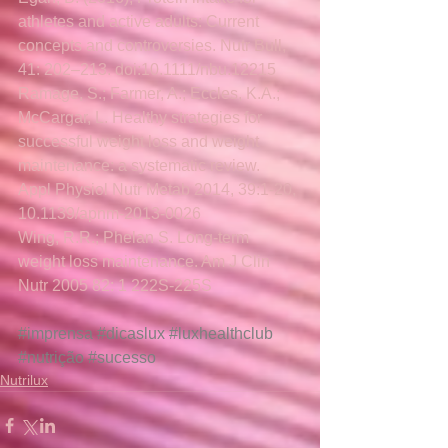
athletes and active adults: Current 
concepts and controversies. Nutr Bull, 
41: 202–213. doi:10.1111/nbu.12215
Ramage, S.; Farmer, A.; Eccles, K.A.; 
McCargar, L. Healthy strategies for 
successful weight loss and weight 
maintenance: a systematic review.  
Appl Physiol Nutr Metab 2014, 39:1-20, 
10.1139/apnm-2013-0026
Wing, R.R.; Phelan S. Long-term 
weight loss maintenance. Am J Clin 
Nutr 2005 82: 1 222S-225S
#imprensa
#dicaslux
#luxhealthclub
#nutrição
#sucesso
Nutrilux