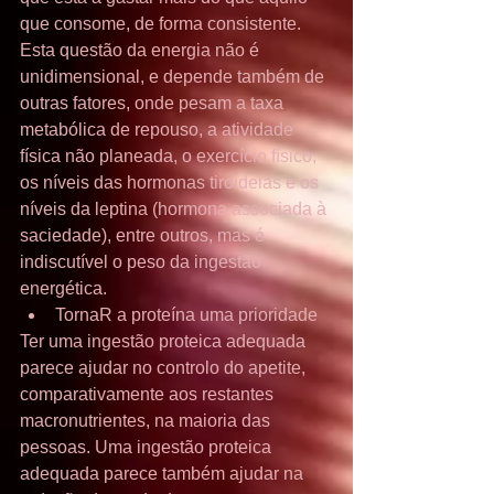
que consome, de forma consistente.
Esta questão da energia não é 
unidimensional, e depende também de 
outras fatores, onde pesam a taxa 
metabólica de repouso, a atividade 
física não planeada, o exercício físico, 
os níveis das hormonas tiroideias e os 
níveis da leptina (hormona associada à 
saciedade), entre outros, mas é 
indiscutível o peso da ingestão 
energética. 
TornaR a proteína uma prioridade 
Ter uma ingestão proteica adequada 
parece ajudar no controlo do apetite, 
comparativamente aos restantes 
macronutrientes, na maioria das 
pessoas. Uma ingestão proteica 
adequada parece também ajudar na 