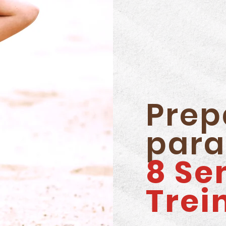
Prep
para
8 Se
Trei