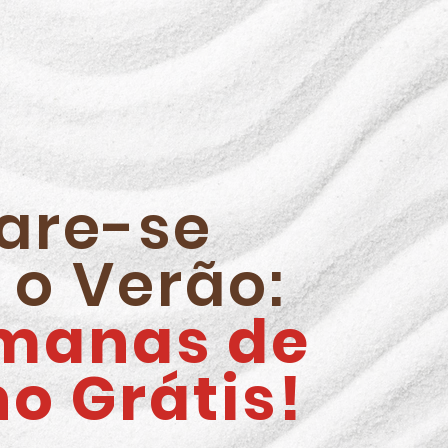
are-se
 o Verão:
manas de
no Grátis!