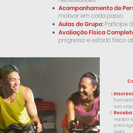
Acompanhamento de Perso
motivar em cada passo.
Aulas de Grupo:
Participe 
Avaliação Física Complet
progresso e estado físico at
C
Inscrev
formulár
sua vaga
Receba 
equipa e
para age
visita.