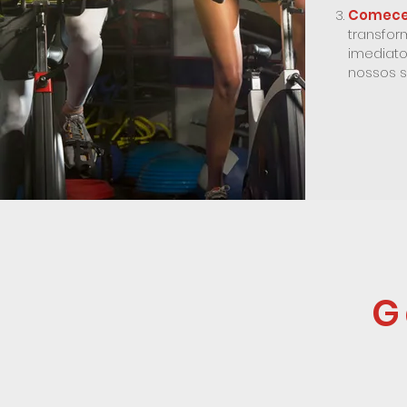
Comece 
transfo
imediato
nossos s
G