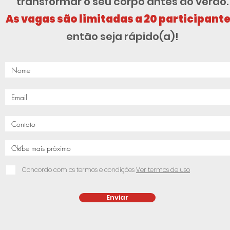
transformar o seu corpo antes do verão.
As vagas são limitadas a 20 participant
então seja rápido(a)!
Concordo com os termos e condições
Ver termos de uso
Enviar