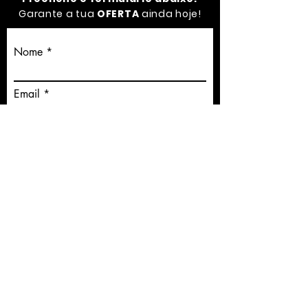
Garante a tua
OFERTA
ainda hoje!
Nome
Email
Escolha o clube mais perto
Contato
Concordo com os termos e condições
Ver termos de
uso
Enviar