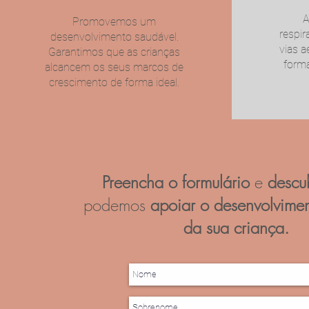
A
Promovemos um
respir
desenvolvimento saudável.
vias a
Garantimos que as crianças
forma
alcancem os seus marcos de
crescimento de forma ideal.
Preencha o formulário
e
descu
podemos
apoiar o desenvolvime
da sua criança.