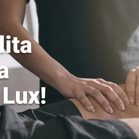
ita
a
 Lux!