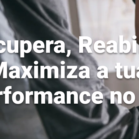
upera, Reabil
Maximiza a tu
rformance no