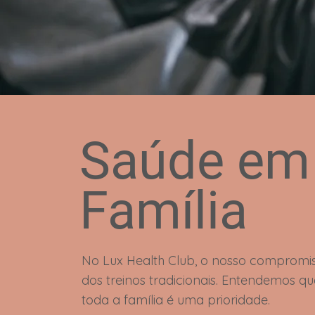
Saúde em
Família
No Lux Health Club, o nosso compromis
dos treinos tradicionais. Entendemos q
toda a família é uma prioridade.