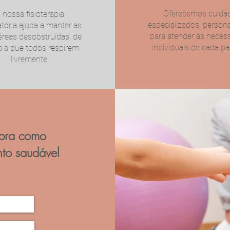
Oferecemos cuida
 nossa fisioterapia
especializados, person
atória ajuda a manter as
para atender às neces
éreas desobstruídas, de
individuais de cada pa
 a que todos respirem
livremente.
bra como
nto saudável