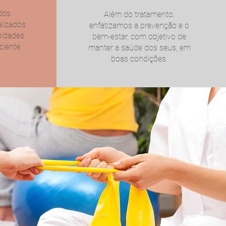
dos
Além do tratamento,
alizados
enfatizamos a prevenção e o
sidades
bem-estar, com objetivo de
ciente.
manter a saúde dos seus, em
boas condições.