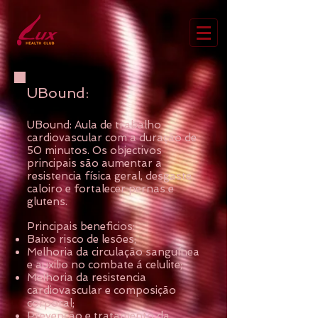
UBound:
UBound: Aula de trabalho
cardiovascular com a duração de
50 minutos. Os objectivos
principais são aumentar a
resistencia física geral, desgaste
caloiro e fortalecer pernas e
glutens.
Principais beneficios:
Baixo risco de lesões;
Melhoria da circulação sanguínea
e auxilio no combate á celulite;
Melhoria da resistencia
cardiovascular e composição
corporal;
Prevenção e tratamento da