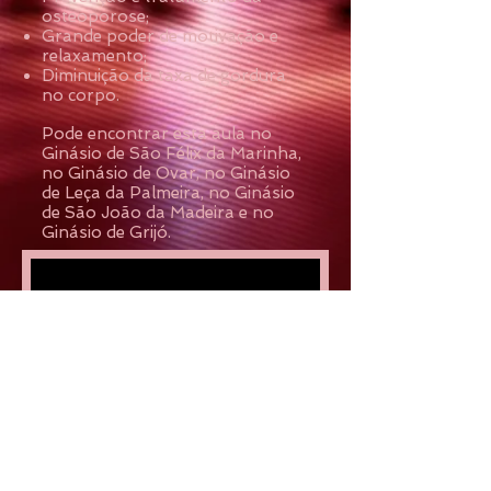
osteoporose;
Grande poder de motivação e
relaxamento;
Diminuição da taxa de gordura
no corpo.
Pode encontrar esta aula no
Ginásio de São Félix da Marinha,
no Ginásio de Ovar,
no Ginásio
de Leça da Palmeira, no Ginásio
de São João da Madeira e no
Ginásio de Grijó.