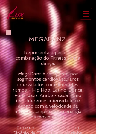
MEGADANZ:
Representa a perfeita
combinação do Fitness com a
dança.
MegaDanz é composto por
segmentos cardiovasculares
intervalados com diferentes
ritmos - Hip Hop, Latino, Dance,
Funk, Jazz, Árabe - cada ritmo
tem diferentes intensidade de
acordo com a velocidade da
música, a amplitude e a energia
dos movimentos !
Pode encontrar esta aula no
Ginásio de São Félix da Marinha,