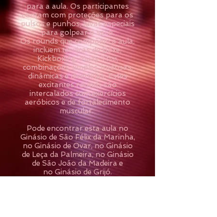
para a aula. Os participantes
contam com proteções para os
pulsos e punhos, luvas especiais
para golpear o saco.
Os rounds que compõem a aula,
incluem técnicas de Boxe,
Kickboxing, Muay Thai,
combinações simples, intensas,
dinâmicas e divertidas. Estes
excitantes rounds são
intercalados com exercícios
aeróbicos e de fortalecimento
muscular.
Pode encontrar esta aula no
Ginásio de São Félix da Marinha,
no Ginásio de Ovar, no Ginásio
de Leça da Palmeira, no Ginásio
de São João da Madeira e
no Ginásio de Grijó.