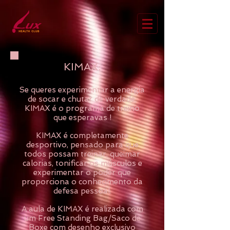
KIMAX:
Se queres experimentar a energia
de socar e chutar de verdade,
KIMAX é o programa de treino
que esperavas !
KIMAX é completamente
desportivo, pensado para que
todos possam treinar, queimar
calorias, tonificar os músculos e
experimentar o poder que
proporciona o conhecimento da
defesa pessoal.
A aula de KIMAX é realizada com
um Free Standing Bag/Saco de
Boxe com desenho exclusivo